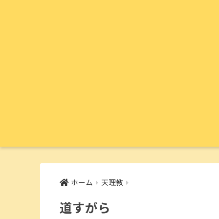
ホーム
天理教
道すがら