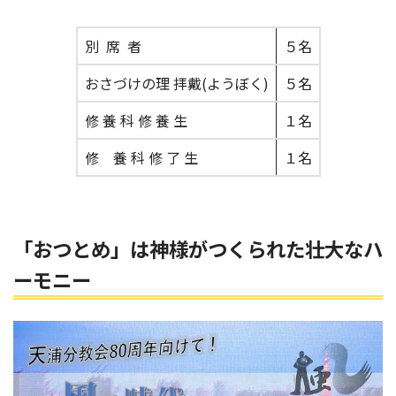
別 席 者
５名
おさづけの理 拝戴(ようぼく)
５名
修 養 科 修 養 生
１名
修 養 科 修 了 生
１名
「
おつとめ」は神様がつくられた
壮大なハ
ーモニー