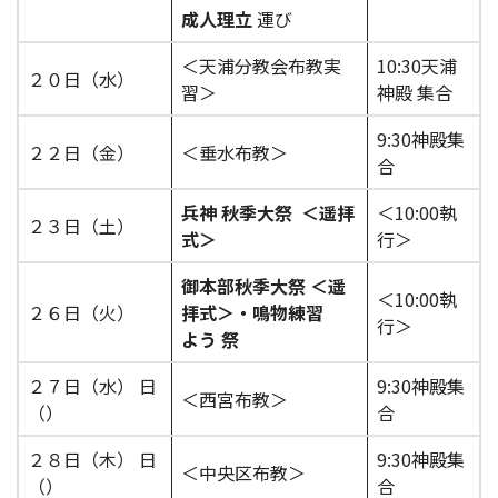
成人理立
運び
＜天浦分教会布教実
10:30天浦
２０日（水）
習＞
神殿 集合
9:30神殿集
２２日（金）
＜垂水布教＞
合
兵神 秋季大祭
＜遥拝
＜10:00執
２３日（土）
式＞
行＞
御本部秋季大祭
＜遥
＜10:00執
２６日（火）
拝式＞・鳴物練習
行＞
よう
祭
２７日（水） 日
9:30神殿集
＜西宮布教＞
（）
合
２８日（木） 日
9:30神殿集
＜中央区布教＞
（）
合