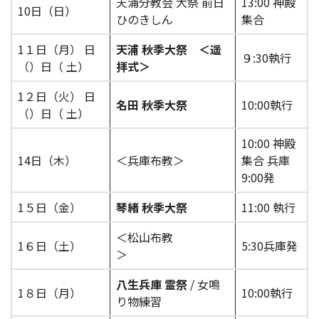
天浦分教会 大祭 前日
13:00 神殿
10日（日）
ひのきしん
集合
1１日（月） 日
天浦 秋季大祭
＜遥
９:30執行
（）日（ 土）
拝式＞
1２日（火） 日
名田 秋季大祭
10:00執行
（）日（ 土）
10:00 神殿
14日（木）
＜兵庫布教＞
集合 兵庫
9:00発
1５日（金）
琴緒 秋季大祭
11:00 執行
＜松山布教
1６日（土）
5:30兵庫発
＞
八生兵庫 霊祭
/ 女鳴
1８日（月）
10:00執行
り物練習