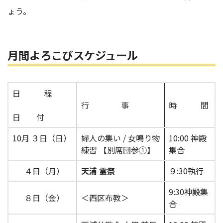
ょう。
月間よろこびスケジュール
日 程
行 事
時 間
日 付
10月 ３日（日）
婦人の集い / 女鳴り物
10:00 神殿
練習 【別席団参①】
集合
４日（月）
天浦 霊祭
９:30執行
9:30神殿集
８日（金）
＜西区布教＞
合