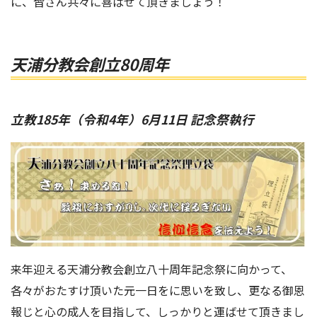
に、皆さん共々に喜ばせて頂きましょう！
天浦分教会創立80周年
立教185年（令和4年）6月11日 記念祭執行
来年迎える天浦分教会創立八十周年記念祭に向かって、
各々がおたすけ頂いた元一日をに思いを致し、更なる御恩
報じと心の成人を目指して、しっかりと運ばせて頂きまし