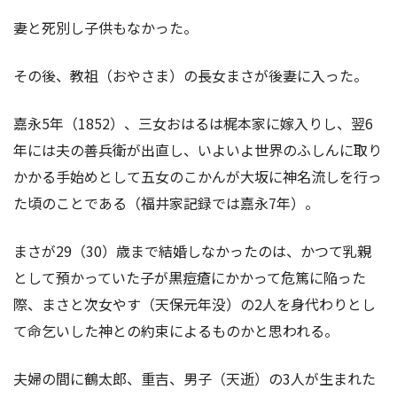
妻と死別し子供もなかった。
その後、教祖（おやさま）の長女まさが後妻に入った。
嘉永5年（1852）、三女おはるは梶本家に嫁入りし、翌6
年には夫の善兵衛が出直し、いよいよ世界のふしんに取り
かかる手始めとして五女のこかんが大坂に神名流しを行っ
た頃のことである（福井家記録では嘉永7年）。
まさが29（30）歳まで結婚しなかったのは、かつて乳親
として預かっていた子が黒痘瘡にかかって危篤に陥った
際、まさと次女やす（天保元年没）の2人を身代わりとし
て命乞いした神との約束によるものかと思われる。
夫婦の間に鶴太郎、重吉、男子（天逝）の3人が生まれた