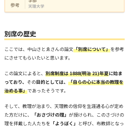
参考
天理大学
別席の歴史
ここでは、中山さとゑさんの論文
「別席について」
を参考
にさせてもらいたいと思います。
この論文によると、
別席制度は 1888(明治 21)年夏
に始ま
っており、
その
目的としては、
「自らの心に本当の教理を
治める事」
であったそうです。
そして、教理が治まり、天理教の信仰を生涯通る心が定め
た方だけに、
「おさづけの理」
が授けられ、このさづけの
理を拝戴した人たちを
「ようぼく」
と呼び、布教師となっ