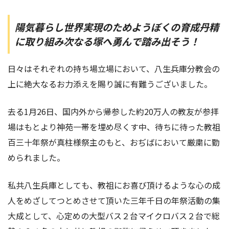
陽気暮らし世界実現のためようぼくの育成丹精
に取り組み次なる塚へ勇んで踏み出そう！
日々はそれぞれの持ち場立場において、八生兵庫分教会の
上に絶大なるお力添えを賜り誠に有難うございました。
去る1月26日、国内外から帰参した約20万人の教友が参拝
場はもとより神苑一帯を埋め尽くす中、待ちに待った教祖
百三十年祭が真柱様祭主のもと、おぢばにおいて厳粛に勤
められました。
私共八生兵庫としても、教祖にお喜び頂けるような心の成
人をめざしてつとめさせて頂いた三年千日の年祭活動の集
大成として、心定めの大型バス２台マイクロバス２台で総