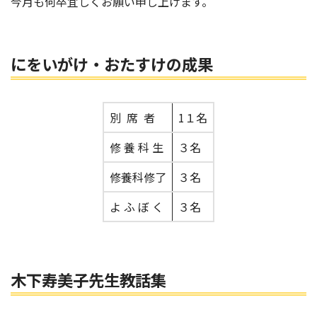
今月も何卒宜しくお願い申し上げます。
にをいがけ・おたすけの成果
別 席 者
1１名
修 養 科 生
３名
修養科修了
３名
よ ふ ぼ く
３名
木下寿美子先生教話集