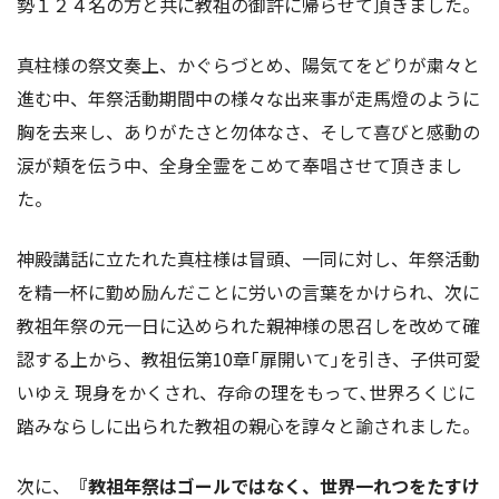
勢１２４名の方と共に教祖の御許に帰らせて頂きました。
真柱様の祭文奏上、かぐらづとめ、陽気てをどりが粛々と
進む中、年祭活動期間中の様々な出来事が走馬燈のように
胸を去来し、ありがたさと勿体なさ、そして喜びと感動の
涙が頬を伝う中、全身全霊をこめて奉唱させて頂きまし
た。
神殿講話に立たれた真柱様は冒頭、一同に対し、年祭活動
を精一杯に勤め励んだことに労いの言葉をかけられ、次に
教祖年祭の元一日に込められた親神様の思召しを改めて確
認する上から、教祖伝第10章｢扉開いて｣を引き、子供可愛
いゆえ 現身をかくされ、存命の理をもって､世界ろくじに
踏みならしに出られた教祖の親心を諄々と諭されました。
次に、
『教祖年祭はゴールではなく、世界一れつをたすけ