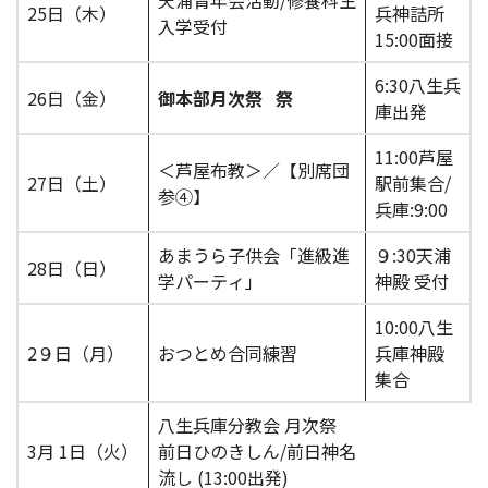
25日（木）
兵神詰所
入学受付
15:00面接
6:30八生兵
26日（金）
御本部月次祭
祭
庫出発
11:00芦屋
＜芦屋布教＞／【別席団
27日（土）
駅前集合/
参④】
兵庫:9:00
あまうら子供会「進級進
９:30天浦
28日（日）
学パーティ」
神殿 受付
10:00八生
2９日（月）
おつとめ合同練習
兵庫神殿
集合
八生兵庫分教会 月次祭
3月 1日（火）
前日ひのきしん/前日神名
流し (13:00出発)