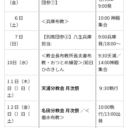
（金）
団参①】
9:00発
６日
10:00 神殿
＜兵庫布教＞
（土）
集合
７日
【別席団参②】八生兵庫
9:00兵庫
（日）
担当:
発/18:00～
＜教会長布教所長夫妻布
9:30天浦／
10日（水）
教・おつとめ練習＞/前日
14:00神殿
ひのきしん
集合
1１日（木）
日（）日（
天浦分教会 月次祭
９:30執行
土）
1２日（金）
10:00執
名田分教会 月次祭
／＜
日（）日（
行/13:00出
垂水布教＞
土）
発