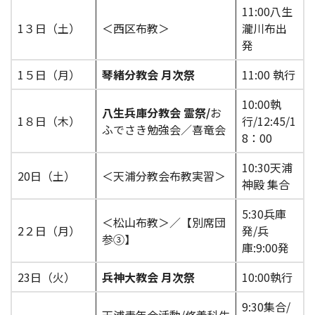
11:00八生
1３日（土）
＜西区布教＞
瀧川布出
発
1５日（月）
琴緒分教会 月次祭
11:00 執行
10:00執
八生兵庫分教会 霊祭
/
お
1８日（木）
行/12:45/1
ふでさき勉強会／喜竜会
8：00
10:30天浦
20日（土）
＜天浦分教会布教実習＞
神殿 集合
5:30兵庫
＜松山布教＞／【別席団
2２日（月）
発/兵
参③】
庫:9:00発
23日（火）
兵神大教会 月次祭
10:00執行
9:30集合/
天浦青年会活動/修養科生