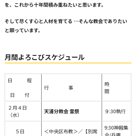
を、これから十年間積み重ねたいと思います。
そして尽くす心と人材を育てる …そんな教会でありたい
と願っています。
月間よろこびスケジュール
日 程
時
行 事
間
日 付
２月４日
天浦分教会 霊祭
９:30執行
（水）
9:30神殿集
５日
＜中央区布教＞／【別席
合/兵庫