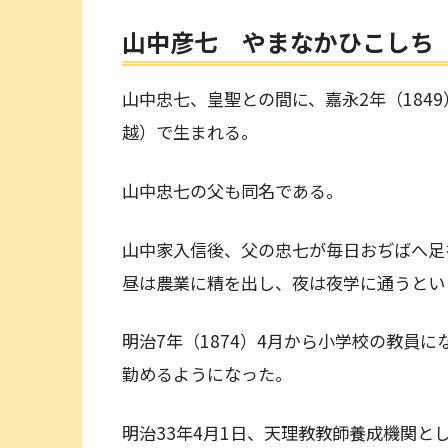
山中彦七 やまなかひこしち
山中忠七、皇聖との間に、嘉永2年（184
越）で生まれる。
山中忠七の父も同名である。
山中家入信後、父の忠七が毎日おぢばへ足
昼は農業に精を出し、夜は夜学に通うとい
明治7年（1874）4月から小学校の教員
勤めるようになった。
明治33年4月1日、天理教教師養成機関と