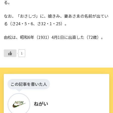
る。
なお、「おさしづ」に、娘きみ、妻あさゑの名前が出てい
る（さ24・5・6、さ32・1・25）。
由松は、昭和6年（1931）4月1日に出直した（72歳）。
1
この記事を書いた人
ねがい