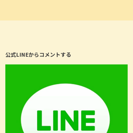
公式LINEからコメントする