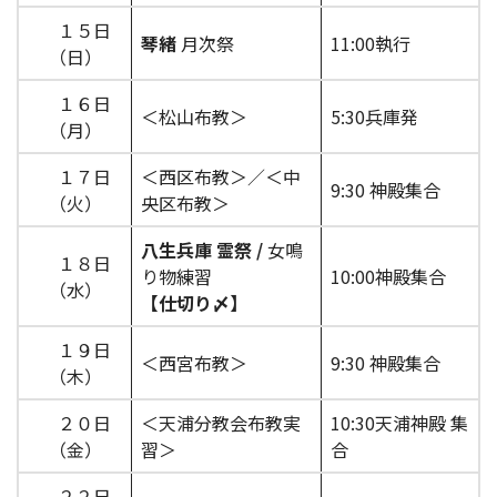
１５日
琴緒
月次祭
11:00執行
（日）
１６日
＜松山布教＞
5:30兵庫発
（月）
１７日
＜西区布教＞／＜中
9:30 神殿集合
（火）
央区布教＞
八生兵庫 霊祭 /
女鳴
１８日
り物練習
10:00神殿集合
（水）
【仕切り〆】
１９日
＜西宮布教＞
9:30 神殿集合
（木）
２０日
＜天浦分教会布教実
10:30天浦神殿 集
（金）
習＞
合
２２日