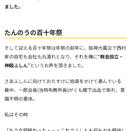
ました。
たんのうの百十年祭
そして迎える百十年祭は年祭の前年に、阪神大震災で西村
家の自宅も会社も丸潰れとなり、それを機に“
教会設立・
神殿ふしん
”というお声を頂きました。
さあふしんに向けておたすけに拍車をかけて勇んでいる
最中
、一郎会長(当時布教所長)がくも膜下出血で倒れ、意
識不明の重体。
私はその時
「もう全部終わった・・・これでふしんも何もかも
頓挫
し