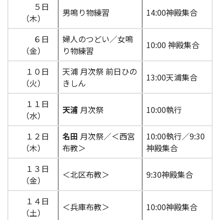
５日
男鳴り物練習
14:00神殿集合
（木）
６日
婦人のつどい／女鳴
10:00 神殿集合
（金）
り物練習
１０日
天浦 月次祭 前日ひの
13:00天浦集合
（火）
きしん
１１日
天浦
月次祭
10:00執行
（水）
１２日
名田
月次祭／＜西宮
10:00執行／9:30
（木）
布教＞
神殿集合
１３日
＜北区布教＞
9:30神殿集合
（金）
１４日
＜兵庫布教＞
10:00神殿集合
（土）