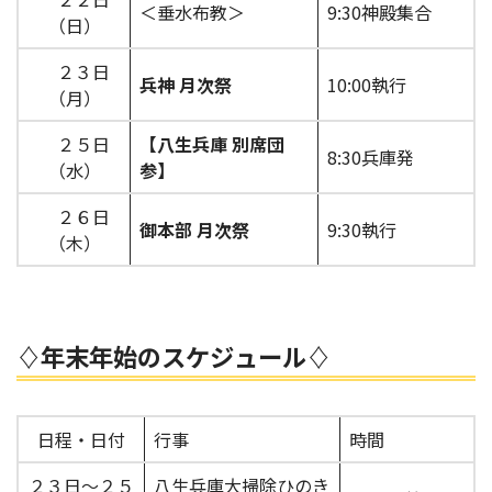
＜垂水布教＞
9:30神殿集合
（日）
２３日
兵神 月次祭
10:00執行
（月）
２５日
【八生兵庫 別席団
8:30兵庫発
（水）
参】
２６日
御本部 月次祭
9:30執行
（木）
♢年末年始のスケジュール♢
日程・日付
行事
時間
２３日～２５
八生兵庫大掃除ひのき