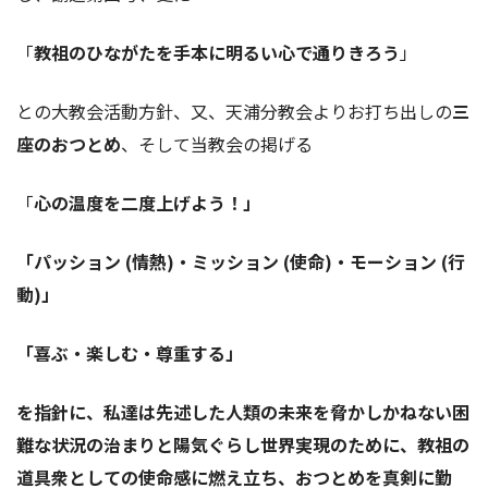
「
教祖のひながたを手本に明るい心で通りきろう
」
との大教会活動方針、又、天浦分教会よりお打ち出しの
三
座のおつとめ
、そして当教会の掲げる
「
心の温度を二度上げよう！」
「
パッション (情熱)・ミッション (使命)・モーション (行
動)
」
「
喜ぶ・楽しむ・尊重する
」
を指針に、私達は先述した人類の未来を脅かしかねない困
難な状況の治まりと陽気ぐらし世界実現のために、教祖の
道具衆としての使命感に燃え立ち、おつとめを真剣に勤