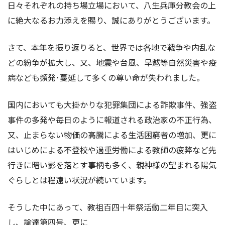
日々それぞれの持ち場立場において、八生兵庫分教会の上
に絶大なるお力添えを賜り、誠にありがとうございます。
さて、本年を振り返りると、世界では各地で戦争や内乱な
どの紛争が拡大し、又、地震や台風、
旱魃
等自然災害や疫
病なども頻発･蔓延して多くの尊い命が失われました。
国内においても大掛かりな犯罪集団による詐欺事件、強盗
事件の多発や毎日のように報道される政治家の不正行為、
又、止まらない物価の高騰による生活困窮者の増加、更に
はいじめによる不登校や過重労働による教師の
疲弊
など先
行きに暗い影を落とす事柄も多く、親神様の望まれる陽気
ぐらしとは程遠い状況が続いています。
そうした中にあって、教祖百四十年祭活動二年目に突入
し、諭達第四号、更に