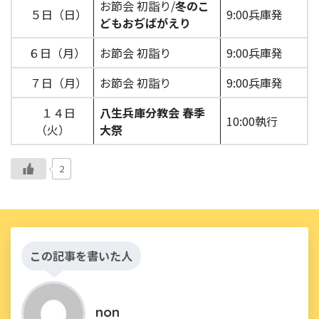
お節会 初詣り/
冬のこ
５日（日）
9:00兵庫発
どもおぢばがえり
６日（月）
お節会 初詣り
9:00兵庫発
７日（月）
お節会 初詣り
9:00兵庫発
１４日
八生兵庫分教会 春季
10:00執行
（火）
大祭
2
この記事を書いた人
non