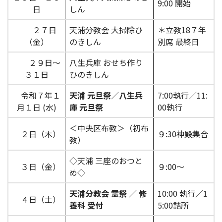
9:00 開始
日
しん
２７日
天浦分教会 大掃除ひ
＊立教18７年
（金）
のきしん
別席 最終日
２９日～
八生兵庫 おせち作り
３１日
ひのきしん
令和７年１
天浦 元旦祭
／
八生兵
7:00執行／11:
月１日 (水)
庫 元旦祭
00執行
＜中央区布教＞（初布
２日（木）
９:30神殿集合
教）
◇天浦 三座のおつと
３日（金）
９:00～
め◇
天浦分教会 霊祭 ／ 修
10:00 執行／1
４日（土）
養科 受付
5:00詰所