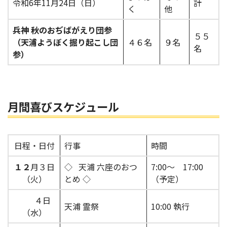
令和6年11月24日（日）
計
く
他
兵神 秋のおぢばがえり団参
５５
（天浦ようぼく掘り起こし団
４６名
９名
名
参）
月間喜びスケジュール
日程・日付
行事
時間
１２
月３日
◇ 天浦 六座のおつ
7:00～ 17:00
（火）
とめ ◇
（予定）
４日
天浦 霊祭
10:00 執行
（水）