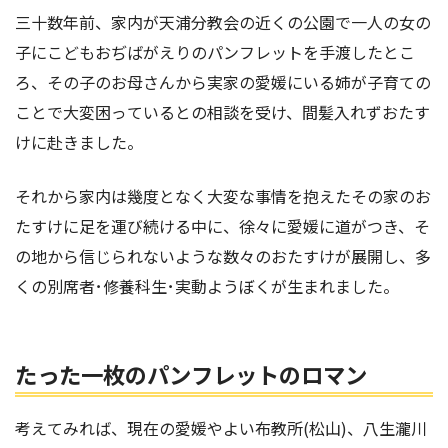
三十数年前、家内が天浦分教会の近くの公園で一人の女の
子にこどもおぢばがえりのパンフレットを手渡したとこ
ろ、その子のお母さんから実家の愛媛にいる姉が子育ての
ことで大変困っているとの相談を受け、間髪入れずおたす
けに
赴
きました。
それから家内は幾度となく大変な事情を抱えたその家のお
たすけに足を運び続ける中に、徐々に愛媛に道がつき、そ
の地から信じられないような数々のおたすけが展開し、多
くの別席者･修養科生･実動ようぼくが生まれました。
たった一枚のパンフレットのロマン
考えてみれば、現在の愛媛やよい布教所(松山)、八生瀧川