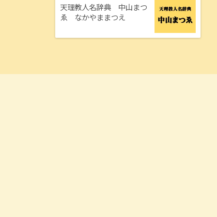
天理教人名辞典 中山まつ
ゑ なかやままつえ