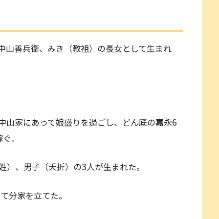
日）中山善兵衛、みき（教祖）の長女として生まれ
中山家にあって娘盛りを過ごし、どん底の嘉永6
嫁ぐ。
姓）、男子（夭折）の3人が生まれた。
籍して分家を立てた。