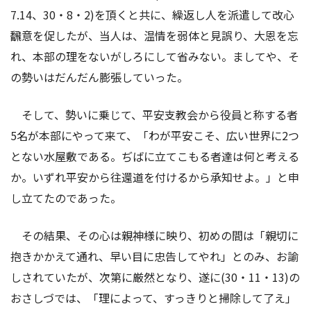
7.14、30・8・2)を頂くと共に、繰返し人を派遣して改心
飜意を促したが、当人は、温情を弱体と見誤り、大恩を忘
れ、本部の理をないがしろにして省みない。ましてや、そ
の勢いはだんだん膨張していった。
そして、勢いに乗じて、平安支教会から役員と称する者
5名が本部にやって来て、「わが平安こそ、広い世界に2つ
とない水屋敷である。ぢばに立てこもる者達は何と考える
か。いずれ平安から往還道を付けるから承知せよ。」と申
し立てたのであった。
その結果、その心は親神様に映り、初めの間は「親切に
抱きかかえて通れ、早い目に忠告してやれ」とのみ、お諭
しされていたが、次第に厳然となり、遂に(30・11・13)の
おさしづでは、「理によって、すっきりと掃除して了え」