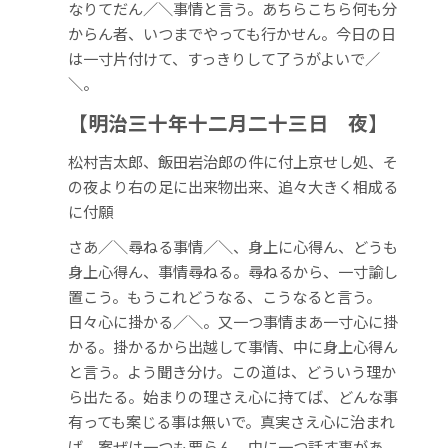
なりてだん／＼事情と言う。あちらこちら何も分
からん者、いつまでやっても行かせん。今日の日
は一寸片付けて、すっきりして了うがよいで／
＼。
【明治三十年十二月二十三日 夜】
松村吉太郎、飯田岩治郎の件に付上京せし処、そ
の夜より右の足に出来物出来、追々大きく相成る
に付願
さあ／＼尋ねる事情／＼、身上に心得ん、どうも
身上心得ん、事情尋ねる。尋ねるから、一寸諭し
置こう。もうこれどうなる、こうなると言う。
日々心に掛かる／＼。又一つ事情まあ一寸心に掛
かる。掛かるから出越して事情、中に身上心得ん
と言う。よう聞き分け。この道は、どういう理か
ら出たる。始まりの理さえ心に持てば、どんな事
有っても案じる事は無いで。真実さえ心に治まれ
ば、案ぜは一つも要らん。中に一つ話す事があ