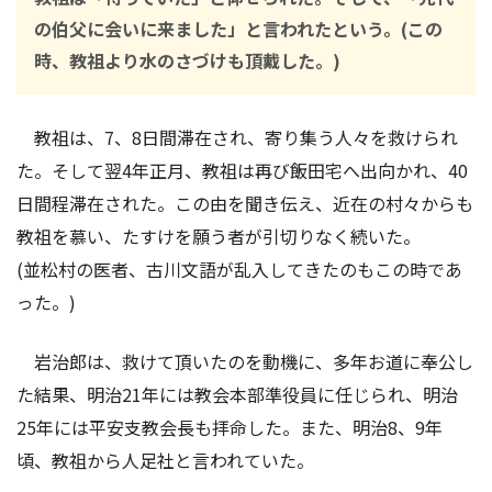
の伯父に会いに来ました」と言われたという。(この
時、教祖より水のさづけも頂戴した。)
教祖は、7、8日間滞在され、寄り集う人々を救けられ
た。そして翌4年正月、教祖は再び飯田宅へ出向かれ、40
日間程滞在された。この由を聞き伝え、近在の村々からも
教祖を慕い、たすけを願う者が引切りなく続いた。
(並松村の医者、古川文語が乱入してきたのもこの時であ
った。)
岩治郎は、救けて頂いたのを動機に、多年お道に奉公し
た結果、明治21年には教会本部準役員に任じられ、明治
25年には平安支教会長も拝命した。また、明治8、9年
頃、教祖から人足社と言われていた。