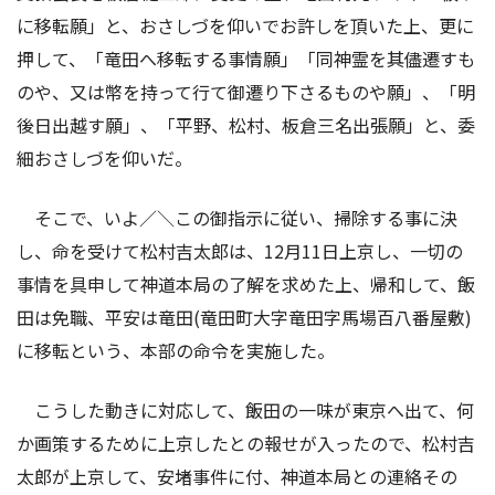
に移転願」と、おさしづを仰いでお許しを頂いた上、更に
押して、「竜田へ移転する事情願」「同神霊を其儘遷すも
のや、又は幣を持って行て御遷り下さるものや願」、「明
後日出越す願」、「平野、松村、板倉三名出張願」と、委
細おさしづを仰いだ。
そこで、いよ／＼この御指示に従い、掃除する事に決
し、命を受けて松村吉太郎は、12月11日上京し、一切の
事情を具申して神道本局の了解を求めた上、帰和して、飯
田は免職、平安は竜田(竜田町大字竜田字馬場百八番屋敷)
に移転という、本部の命令を実施した。
こうした動きに対応して、飯田の一味が東京へ出て、何
か画策するために上京したとの報せが入ったので、松村吉
太郎が上京して、安堵事件に付、神道本局との連絡その