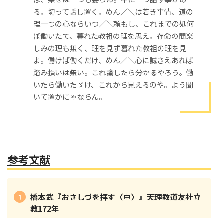
る。切って話し置く。めん／＼は若き事情、道の
理一つの心ならいつ／＼頼もし、これまでの処何
ぼ働いたて、暮れた教祖の理を思え。存命の間楽
しみの理も無く、理を見ず暮れた教祖の理を見
よ。働けば働くだけ、めん／＼心に誠さえあれば
踏み損いは無い。これ諭したら分かるやろう。働
いたら働いたゞけ、これから見えるのや。よう聞
いて置かにゃならん。
参考文献
橋本武『おさしづを拝す〈中〉』天理教道友社立
教172年