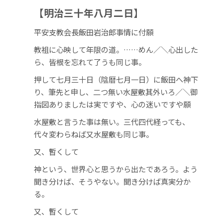
【明治三十年八月二日】
平安支教会長飯田岩治郎事情に付願
教祖に心映して年限の道。……めん／＼心出した
ら、皆根を忘れて了うも同じ事。
押して七月三十日（陰暦七月一日）に飯田へ神下
り、筆先と申し、二つ無い水屋敷其外いろ／＼御
指図ありましたは実ですや、心の迷いですや願
水屋敷と言うた事は無い。三代四代経っても、
代々変わらねば又水屋敷も同じ事。
又、暫くして
神という、世界心と思うから出たであろう。よう
聞き分けば、そうやない。聞き分けば真実分か
る。
又、暫くして