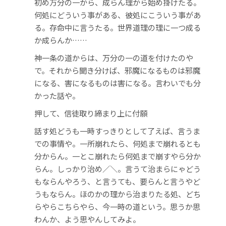
初め万分の一から、成らん理から始め掛けたる。
何処にどういう事がある、彼処にこういう事があ
る。存命中に言うたる。世界道理の理に一つ成る
か成らんか……
神一条の道からは、万分の一の道を付けたのや
で。それから聞き分けば、邪魔になるものは邪魔
になる、害になるものは害になる。言わいでも分
かった話や。
押して、信徒取り締まり上に付願
話す処どうも一時すっきりとして了えば、言うま
での事情や。一所崩れたら、何処まで崩れるとも
分からん。一とこ崩れたら何処まで崩すやら分か
らん。しっかり治め／＼。言うて治まらにゃどう
もならんやろう、と言うても、要らんと言うやど
うもならん。ほのかの理から治まりたる処、どち
らやらこちらやら、今一時の道という。思うか思
わんか、よう思やんしてみよ。