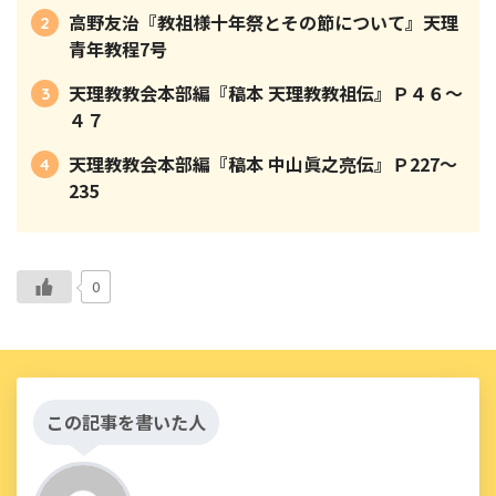
高野友治『教祖様十年祭とその節について』天理
青年教程7号
天理教教会本部編『稿本 天理教教祖伝』Ｐ４６～
４７
天理教教会本部編『稿本 中山眞之亮伝』Ｐ227～
235
0
この記事を書いた人