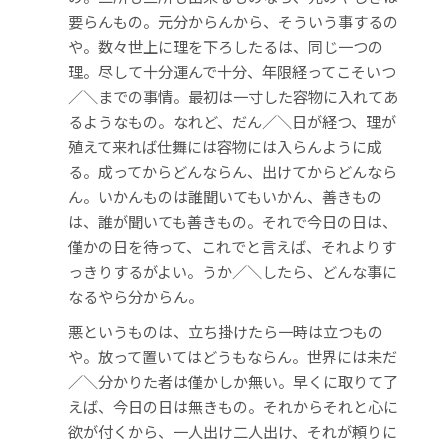
要らんもの。元分からんから、そういう事するの
や。数々世上に理を下ろしたるは、同じ一つの
理。尽して十分運んで十分、年限経ってこそいつ
／＼までの事情。最初は一寸した容物に入れてあ
るようなもの。なれど、だん／＼日が経つ、理が
殖えて来れば仕舞には容物には入らんように成
る。成ってからどんならん、出けてからどんなら
ん。いかんものは誰聞いてもいかん、善きもの
は、誰が聞いても善きもの。それで今日の日は、
僅かの日を待って、これでと言えば、それよりす
っきりするがよい。うか／＼したら、どんな事に
なるやら分からん。
悪というものは、立ち掛けたら一時は立つもの
や。放って置いてはどうもならん。世界には未だ
／＼分かりた者は僅かしか無い。早くに取りて了
えば、今日の日は無きもの。それからそれと心に
欲が付くから、一人出け二人出け、それが頼りに