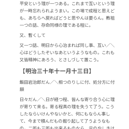
平安という理が一つある。これまで互いという理
が一時忘れられようまい。この場で成程と思えど
も、あちらへ戻ればどうと思やんは要らん。教祖
一つの話、存命同様の理である程に。
又、暫くして
又一つ話、明日から心治まれば同し事、互い／＼
心はどうしたぞいなあというようなもの。これも
又皆精神にあろう、とさしづして置こう。
【明治三十年十一月十三日】
飯田岩治郎だん／＼相つのりしに付、処分方に付
願
日々だん／＼日が経つ程、皆んな寄り合う心に理
が寄りて来る。寄る程真の理を失うて了う。こう
したならいけんやないかと、何にもならん事し
て、今まで積んだもの掘り起して了うようなも
の。二所も三所も出来るものなら、元のやしきは