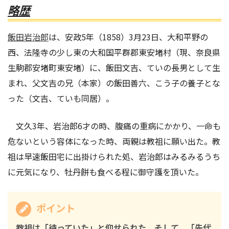
略歴
飯田岩治郎
は、安政5年（1858）3月23日、大和平野の
西、法隆寺の少し東の大和国平群郡東安堵村（現、奈良県
生駒郡安堵町東安堵）に、飯田文吉、ていの長男として生
まれ、父文吉の兄（本家）の飯田善六、こう子の養子とな
った（文吉、ていも同居）。
文久3年、岩治郎6才の時、腹痛の重病にかかり、一命も
危ないという容体になった時、両親は教祖に願い出た。教
祖は早速飯田宅に出掛けられた処、岩治郎はみるみるうち
に元気になり、牡丹餅も食べる程に御守護を頂いた。
ポイント
教祖は「待っていた」と仰せられた。そして、「先代