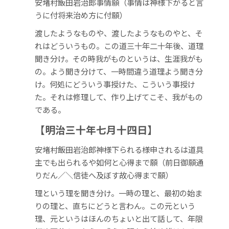
安堵村飯田岩治郎事情願（事情は神様下がると言
うに付将来治め方に付願）
渡したようなものや、渡したようなものやと、そ
れはどういうもの。この道三十年二十年後、道理
聞き分け。その時我がものというは、生涯我がも
の。よう聞き分けて、一時間違う道理よう聞き分
け。何処にどういう事授けた、こういう事授け
た。それは修理して、作り上げてこそ、我がもの
である。
【明治三十年七月十四日】
安堵村飯田岩治郎神様下られる様申されるは道具
主でも出られるや如何と心得まで願（前日御願通
りだん／＼信徒へ及ぼす故心得まで願）
理という理を聞き分け。一時の理と、最初の始ま
りの理と、直ちにどうと言わん。この元という
理、元というはほんのちょいと出て話して、年限