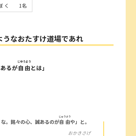
ぼ く
1名
ようなおたすけ道場であれ
じゆうよう
誠あるが
自由
とは」
じゅうよう
うな。銘々の心、誠あるのが
自由
や」と。
おかきさげ