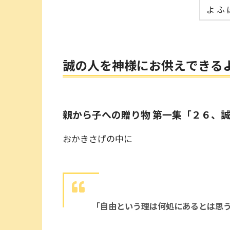
よ ふ 
誠の人を神様にお供えできる
親から子への贈り物 第一集「２６、
おかきさげの中に
「自由という理は何処にあるとは思