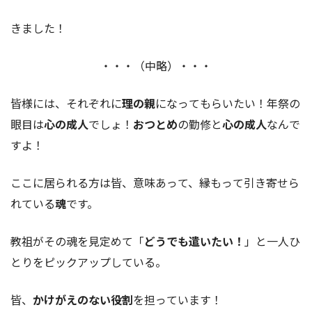
きました！
・・・（中略）・・・
皆様には、それぞれに
理の親
になってもらいたい！年祭の
眼目は
心の成人
でしょ！
おつとめ
の勤修と
心の成人
なんで
すよ！
ここに居られる方は皆、意味あって、縁もって引き寄せら
れている
魂
です。
教祖がその魂を見定めて「
どうでも遣いたい！
」と一人ひ
とりをピックアップしている。
皆、
かけがえのない役割
を担っています！