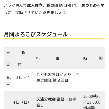
どうか勇んで
成人理立
、
秋の団参
に向けて、
おつとめ
を中
心に、実動させていただきましょう。
月間よろこびスケジュール
日 程
行 事
時 間
日 付
こどもおぢばがえり 八
８月 ３日～４
生兵庫隊
第３回目
日
10:00執行
天浦分教会 霊祭
／お手
４日（日）
／13:00天
直し
浦神殿