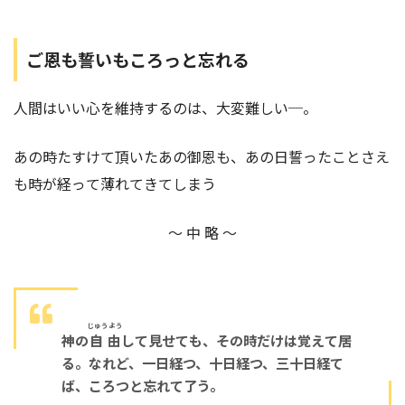
ご恩も誓いもころっと忘れる
人間はいい心を維持するのは、大変難しい─。
あの時たすけて頂いたあの御恩も、あの日誓ったことさえ
も時が経って薄れてきてしまう
～ 中 略 ～
じゅうよう
神の
自由
して見せても、その時だけは覚えて居
る。なれど、一日経つ、十日経つ、三十日経て
ば、ころつと忘れて了う。