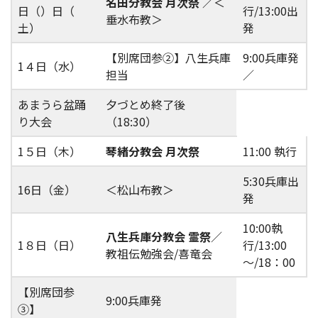
名田分教会 月次祭
／＜
日（）日（
行/13:00出
垂水布教＞
土）
発
【別席団参②】八生兵庫
9:00兵庫発
1４日（水）
担当
／
あまうら盆踊
夕づとめ終了後
り大会
（18:30）
1５日（木）
琴緒分教会 月次祭
11:00 執行
5:30兵庫出
16日（金）
＜松山布教＞
発
10:00執
八生兵庫分教会 霊祭
／
1８日（日）
行/13:00
教祖伝勉強会/喜竜会
～/18：00
【別席団参
9:00兵庫発
③】