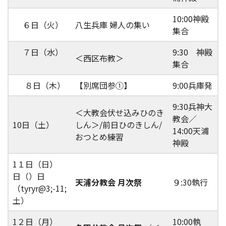
10:00神殿
６日（火）
八生兵庫 婦人の集い
集合
７日（水）
9:30 神殿
＜西区布教＞
集合
８日（木）
【別席団参①】
9:00兵庫発
9:30兵神大
＜大教会伏せ込みひのき
教会／
10日（土）
しん＞/前日ひのきしん/
14:00天浦
おつとめ練習
神殿
1１日（日）
日（）日
天浦分教会 月次祭
９:30執行
（tyryr@3;-11;
土）
1２日（月）
10:00執