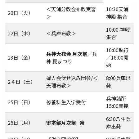
＜天浦分教会布教実習
10:30天浦
20日（火）
＞
神殿 集合
10:00 神殿
22日（木）
＜兵庫布教＞
集合
10:00執行
兵神大教会 月次祭
／兵
23日（金）
／18:00開
神 夏まつり
始
婦人会伏せ込み団参/＜
8:00兵庫出
2４日（土）
天理布教＞
発
兵神詰所
25日（日）
修養科生入学受付
15:00面接
6:30八生兵
26日（月）
御本部月次祭
祭
庫出発