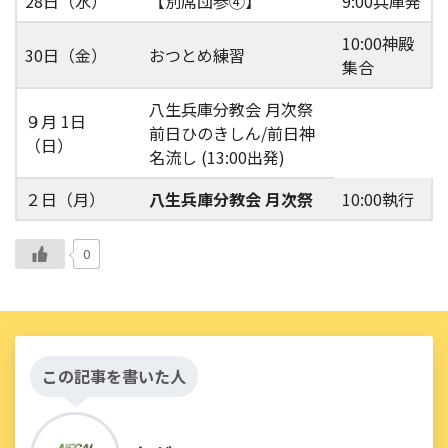
28日（水）
【別席団参④】
9:00兵庫発
10:00神殿
30日（金）
おつとめ練習
集合
八生兵庫分教会 月次祭
９月 1日
前日ひのきしん/前日神
（日）
名流し (13:00出発)
２日（月）
八生兵庫分教会 月次祭
10:00執行
0
この記事を書いた人