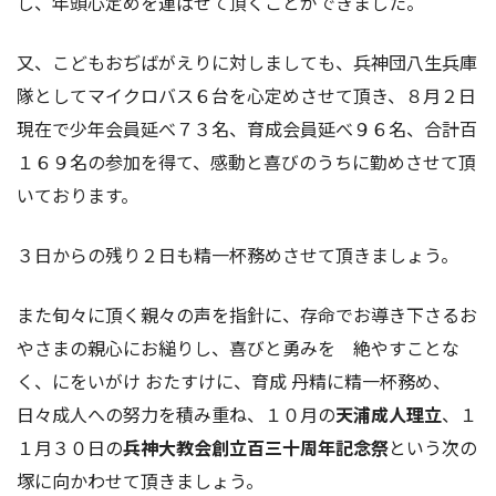
し、年頭心定めを運ばせて頂くことができました。
又、こどもおぢばがえりに対しましても、兵神団八生兵庫
隊としてマイクロバス６台を心定めさせて頂き、８月２日
現在で少年会員延べ７３名、育成会員延べ９６名、合計百
１６９名の参加を得て、感動と喜びのうちに勤めさせて頂
いております。
３日からの残り２日も精一杯務めさせて頂きましょう。
また旬々に頂く親々の声を指針に、存命でお導き下さるお
やさまの親心にお縋りし、喜びと勇みを 絶やすことな
く、にをいがけ おたすけに、育成 丹精に精一杯務め、
日々成人への努力を積み重ね、１０月の
天浦成人理立
、１
１月３０日の
兵神大教会創立百三十周年記念祭
という次の
塚に向かわせて頂きましょう。