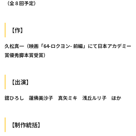
（全８回予定）
【作】
久松真一（映画「64-ロクヨン- 前編」にて日本アカデミー
賞優秀脚本賞受賞）
【出演】
舘ひろし 蓮佛美沙子 真矢ミキ 浅丘ルリ子 ほか
【
制作統括】