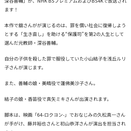
深谷善輔」が、NHK BSプレミアムおよびBS4Kで放送され
ます！
本作で舘さんがが演じるのは、罪を償い社会に復帰しよう
とする「生き直し」を助ける“保護司”を第2の人生として
選んだ元教師・深谷善輔。
自分の子供を殺した罪で服役していた小山結子を浅丘ルリ
子さんが演じます。
また、善輔の娘・美晴役で蓮佛美沙子さん。
結子の娘・香苗役で真矢ミキさんが出演されます。
脚本は、映画「64-ロクヨン-」でおなじみの久松真一さん
が手がけ、藤井裕也さんと初山恭洋さんが演出を担当され