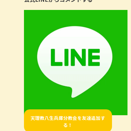
天理教八生兵庫分教会を友達追加す
る！