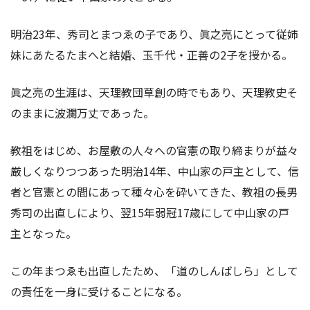
明治23年、秀司とまつゑの子であり、眞之亮にとって従姉
妹にあたるたまへと結婚、玉千代・正善の2子を授かる。
眞之亮の生涯は、天理教団草創の時でもあり、天理教史そ
のままに波瀾万丈であった。
教祖をはじめ、お屋敷の人々への官憲の取り締まりが益々
厳しくなりつつあった明治14年、中山家の戸主として、信
者と官憲との間にあって種々心を砕いてきた、教祖の長男
秀司の出直しにより、翌15年弱冠17歳にして中山家の戸
主となった。
この年まつゑも出直したため、「道のしんばしら」として
の責任を一身に受けることになる。