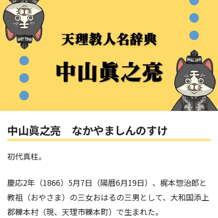
中山眞之亮 なかやましんのすけ
初代真柱。
慶応2年（1866）5月7日（陽暦6月19日）、梶本惣治郎と
教祖（おやさま）の三女おはるの三男として、大和国添上
郡轢本村（現、天理市轢本町）で生まれた。