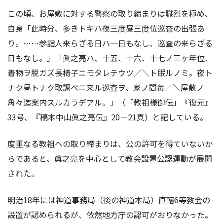
この頃、お屋敷に対する警察の取り締まりは職烈を極め、
自身「此時分、多きトキハ夜三度昼三度位巡査の出張あ
り。……参詣人来らざる日ハ一日もなし、巡査の来らざる
日もなし。」「眞之亮ハ、十五、十六、十七ノ三ヶ年位、
着物ヲ脱ガズ長椅子ニモタレテウツ／＼ト眠ルノミ。夜ト
ナク昼トナク取調べニ来ル巡査ヲ、家ノ間毎／＼屋敷ノ
角々迄案内スルカラデアル。」（「教祖様御伝」『復元』
33号、『稿本中山眞之亮伝』20－21頁）と記している。
度重なる教祖への取り締まりは、公の許可を得ていないか
らであると、眞之亮を中心として教会設置公認運動が展開
された。
明治18年には神道事務局（後の神道本局）直轄6等教会の
設置が認められるが、依然地方庁の認可がおりなかった。