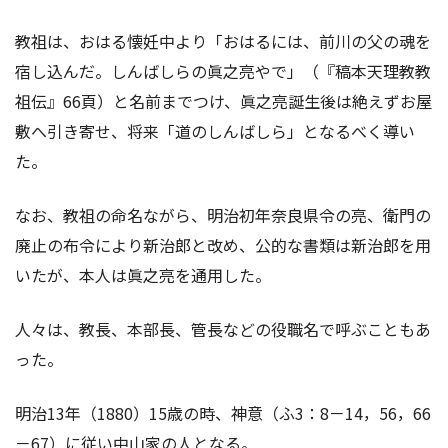
教祖は、おはる懐妊中より「おはるには、前川の父の魂を
宿し込んだ。しんばしらの眞之亮やで」（『稿本天理教教
祖伝』66頁）と名前までつけ、眞之亮誕生後は絶えずお屋
敷へ引き寄せ、将来「道のしんばしら」となるべく導い
た。
なお、教祖の命名ながら、明治初年奈良県令の亮、衛門の
廃止の布令により新治郎と改め、公的な書類は新治郎を用
いたが、本人は眞之亮を通用した。
人々は、教長、本部長、管長などの役職名で呼ぶこともあ
った。
明治13年（1880）15歳の時、神意（ふ3：8－14，56，66
－67）に従い中山家の人となる。