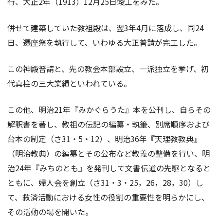
行、大正2年（1913）12月25日竣工をみた。
併せて建築していた教祖殿は、翌3年4月に落成し、同24
日、遷座祭を執行して、いわゆる大正普請が完工した。
この神殿普請と、先の教会本部設立、一派独立を挙げ、初
代真柱の三大業績といわれている。
この他、明治21年『みかぐらうた』本を公刊し、自らその
解釈書を著し、教祖の伝記の編纂・執筆、別席順序および
台本の制定（さ31・5・12）、明治36年『天理教教典』
（明治教典）の編纂とその公布など教義の整備を行い、明
治24年『みちのとも』を発刊して文書伝道の先駆となると
ともに、婦人会を創立（さ31・3・25，26，28，30）し
て、救済活動における女性の役割の重要性を明らかにし、
その活動の場を開いた。