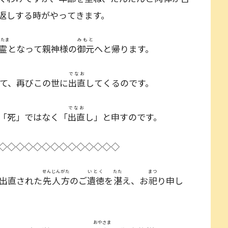
返しする時がやってきます。
みたま
みもと
霊
となって親神様の
御元
へと帰ります。
でなお
て、再びこの世に
出直
してくるのです。
でなお
「死」ではなく「
出直
し」と申すのです。
◇◇◇◇◇◇◇◇◇◇◇◇◇◇
せんじんがた
いとく
たた
まつ
出直された
先人方
のご
遺徳
を
湛
え、お
祀
り申し
おやさま