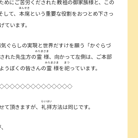
ためにご苦労くだされた
教祖
の御家族様と、この
ほんせき
そして、
本席
という重要な役割をおつとめ下さっ
げています。
陽気ぐらしの実現と世界だすけを願う「かぐらづ
みたま
さま
された先生方の
霊
様
、向かって左側は、ご本部
みたま
さま
まつ
ようぼくの皆さんの
霊
様
を
祀
っています。
◇◇◇◇◇◇◇◇◇◇◇◇◇◇
らいはい
せて頂きますが、
礼拝
方法は同じです。
が、