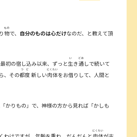
もの
り
物
で、
自分のものは心だけ
なのだ、と教えて頂
い
どお
は最初の宿し込み以来、ずっと
生
き
通
しで続いて
つど
にくたい
ら、その
都度
新しい
肉体
をお借りして、人間と
は「かりもの」で、神様の方から見れば「かしも
にくたい
くわけですが、年齢を重ね、だんだんと
肉体
が古