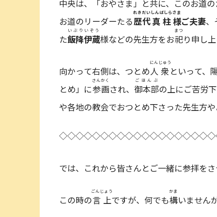
中央は、「おやさま」と共に、このお道の
れきだい
しんばしら
さま
お道のリーダーたる
歴代
真柱
様
ご夫妻
、
いぶりいぞう
まつ
た
飯降伊蔵
様などの先生方をお
祀
り申し上
にん
じゅう
向かって右側は、つとめ
人
衆
といって、
さんかく
ごほんぶ
とめ」に
参画
され、
御本部
の上にご苦労下
や各地の教会でおつとめ下さった先生方や
◇◇◇◇◇◇◇◇◇◇◇◇◇◇◇◇◇◇◇
では、これから皆さんとご一緒に参拝をさ
ごんじょう
かま
この時の
言上
ですが、何でも
構
いません