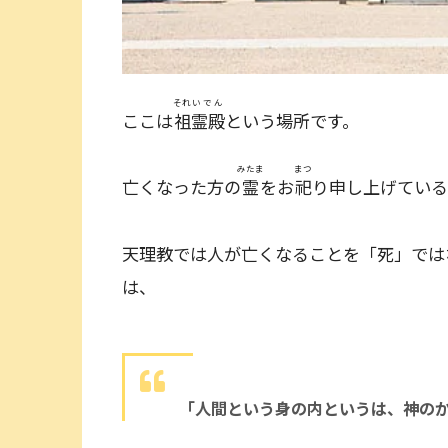
それ
いでん
ここは
祖
霊殿
という場所です。
みたま
まつ
亡くなった方の
霊
をお
祀
り申し上げている
天理教では人が亡くなることを「死」では
は、
「人間という身の内というは、神のか