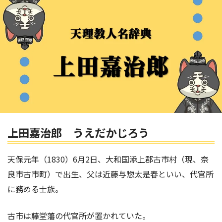
上田嘉治郎 うえだかじろう
天保元年（1830）6月2日、大和国添上郡古市村（現、奈
良市古市町）で出生、父は近藤与惣太是春といい、代官所
に務める士族。
古市は藤堂藩の代官所が置かれていた。