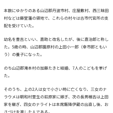
本数にゆかりのある山辺郡丹波市村、庄屋敷村、西三昧田
村などは藤堂藩の領地で、これらの村々は古市代官所の支
配を受けていた。
幼名を豊吉といい、嘉助と改名したが、後に嘉治郎と称し
た。5歳の時、山辺郡園原村の上田小一郎（幸市郎ともい
う）の養子になった。
のち山辺郡滝本村の加藤たきと結婚、7人のこどもを挙げ
た。
そのうち、上の2人は女で小さい時に亡くなり、三女のナ
ラウメは朝和村萱生の萩原家に嫁ぎ、次の長男楢吉は上田
家を継ぎ、四女のナライトは本席飯降伊蔵の出直し後、お
さづけを渡した人である。