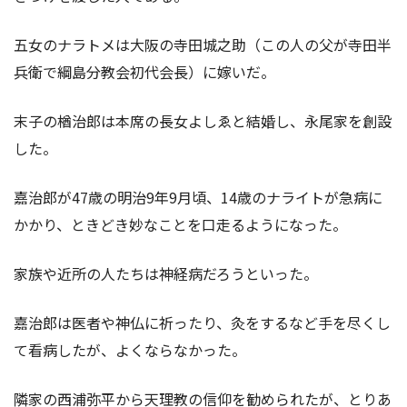
五女のナラトメは大阪の寺田城之助（この人の父が寺田半
兵衛で綱島分教会初代会長）に嫁いだ。
末子の楢治郎は本席の長女よしゑと結婚し、永尾家を創設
した。
嘉治郎が47歳の明治9年9月頃、14歳のナライトが急病に
かかり、ときどき妙なことを口走るようになった。
家族や近所の人たちは神経病だろうといった。
嘉治郎は医者や神仏に祈ったり、灸をするなど手を尽くし
て看病したが、よくならなかった。
隣家の西浦弥平から天理教の信仰を勧められたが、とりあ