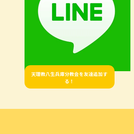
天理教八生兵庫分教会を友達追加す
る！