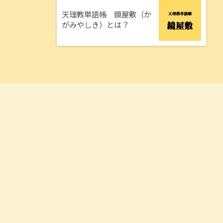
天理教単語帳 鏡屋敷（か
がみやしき）とは？