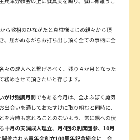
生兵庫分教会の上に誠真実を賜り、誠に有難うご
頭から教祖のひながたと真柱様はじめ親々から頂
き、届かぬながらお打ち出し頂く全ての事柄に全
各々の成人へと繋げるべく、残り４か月となった
て務めさせて頂きたいと存じます。
いがけ強調月間
でもある今月は、全よふぼく勇気
お出会いを通しておたすけに取り組むと同時に、
とを片時も忘れることのないよう、常に親への伏
る
十月の天浦成人理立
、
月4回の別席団参
、
10月
に開催される
青年会創立100周年記念総会に 合