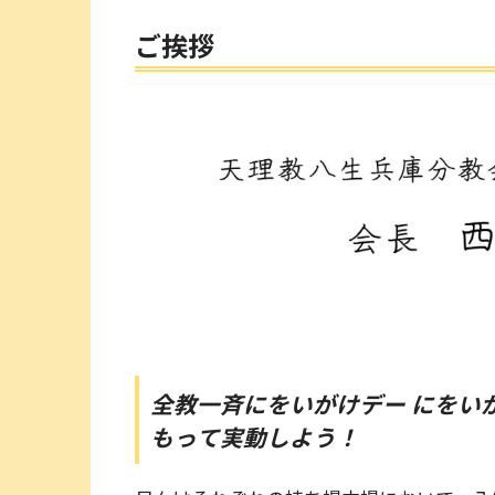
ご挨拶
全教一斉にをいがけデー にをい
もって実動しよう！