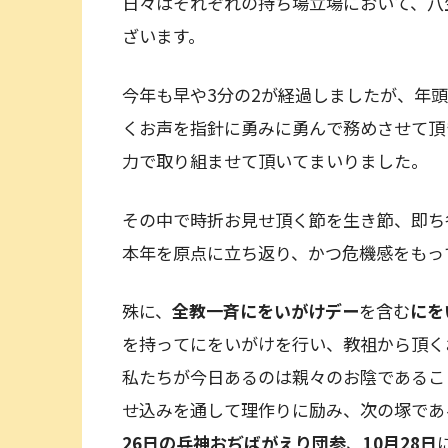
日々はそれぞれの持ち場立場において、八
ざいます。
今年も早や3分の2が経過しましたが、年
くお声を指針に勇みに勇んで務めさせて頂
力で取り組ませて頂いてまいりました。
その中で時折お見せ頂く節を生き節、即ち
本年を原点に立ち返り、かつ危機感をもっ
殊に、
全教一斉にをいがけデー
を含む
にを
を持ってにをいがけを行い、教祖から頂く
私たちが今日あるのは親々のお陰であるこ
せ込みを通して理作りに励み、次の塚であ
26日の兵神おぢばがえり団参
、
10月28日