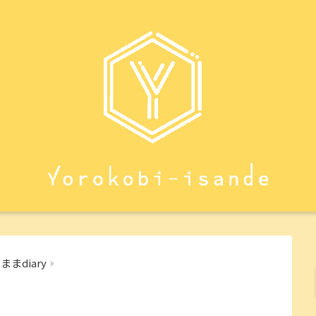
まdiary