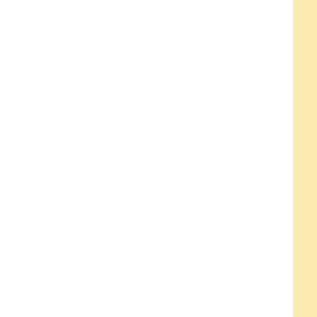
）
）
）