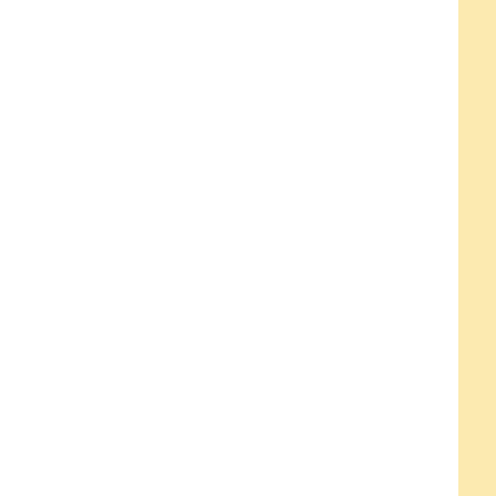
）
）
）