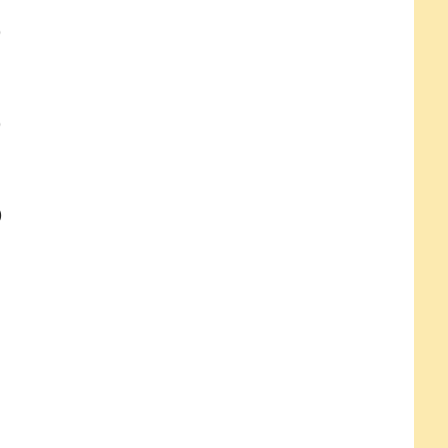
）
）
）
）