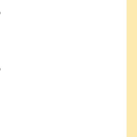
）
）
）
）